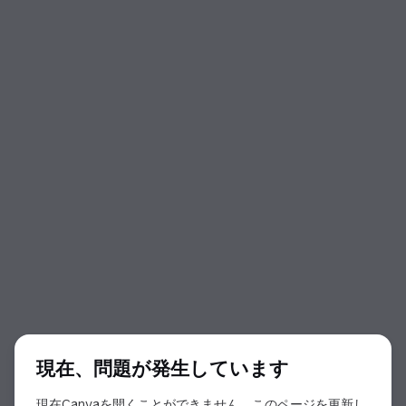
ダイアログの開始
現在、問題が発生しています
現在Canvaを開くことができません。このページを更新し